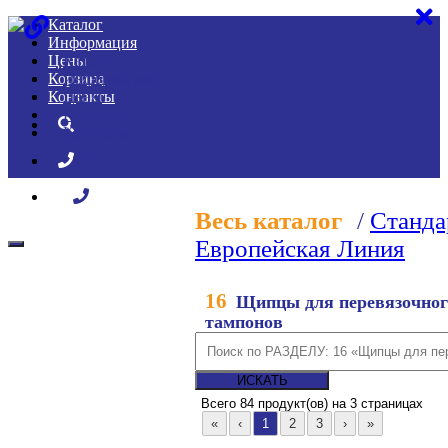
Каталог
Информация
Цены
Каталог
Корзина
Информация
Контакты
Цены
Корзина
Контакты
Весь каталог
/
Станда
Европейская Линия
16
Щипцы для перевязочног
тампонов
Всего
84 продукт(ов) на 3 страницах