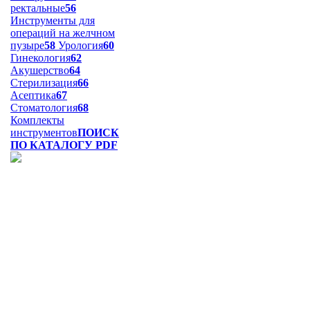
ректальные
56
Инструменты для
операций на желчном
пузыре
58
Урология
60
Гинекология
62
Акушерство
64
Стерилизация
66
Асептика
67
Стоматология
68
Комплекты
инструментов
ПОИСК
ПО КАТАЛОГУ PDF