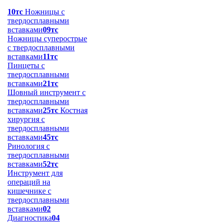
10тс
Ножницы с
твердосплавными
вставками
09тс
Ножницы суперострые
с твердосплавными
вставками
11тс
Пинцеты с
твердосплавными
вставками
21тс
Шовный инструмент с
твердосплавными
вставками
25тс
Костная
хирургия с
твердосплавными
вставками
45тс
Ринология с
твердосплавными
вставками
52тс
Инструмент для
операций на
кишечнике с
твердосплавными
вставками
02
Диагностика
04