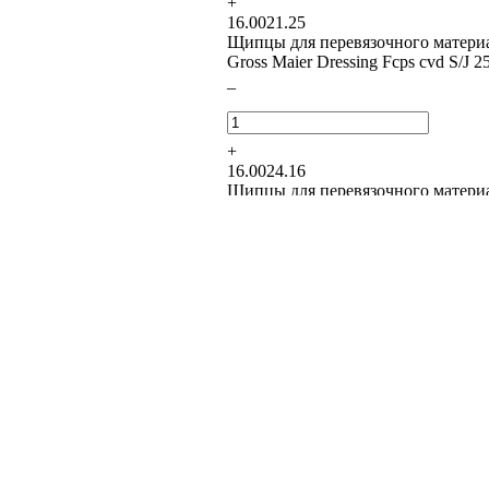
+
16.0021.25
Щипцы для перевязочного матери
Gross Maier Dressing Fcps cvd S/J 
–
+
16.0024.16
Щипцы для перевязочного матери
Gross Maier D/Fcps str S/J w/ratchet
–
+
16.0024.18
Щипцы для перевязочного матери
Gross Maier D/Fcps str S/J w/ratchet
–
+
16.0024.20
Щипцы для перевязочного матери