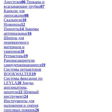
Анестезия
06
Трокары и
всасывающие трубки
07
Канюли для
липосакции
08
Скальпели
10
Ножницы
12
Пинцеты
14
Зажимы
артериальные
16
Щипцы для
перевязочного
материала и
тампонов
18
Ретракторы
19
Ранорасширители
самоудерживающиеся
19
Системы ретракторов
BOOKWALTER
19
Системы фиксации по
LEYLA
20
Зонды,
аппликаторы,
шпатели
22
Шовный
инструмент
24
Инструменты для
наложения и снятия
гипсовых повязок
26