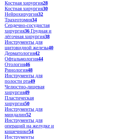
Костная хирургия
28
Костная хирургия
30
Нейрохирургия
32
Трахеотомия
34
Сердечно-сосудистая
хирургия
36
Грудная и
лёгочная хирургия
38
Инструменты для
щитовидной железы
40
Дерматология
42
Офтальмология
44
Отология
46
Ринология
48
Инструменты для
полости рта
49
Челюстно-лицевая
хирургия
49
Пластическая
хирургия
50
Инструменты для
миндалин
52
Инструменты для
операций на желудке и
кишечнике
54
Инструменты