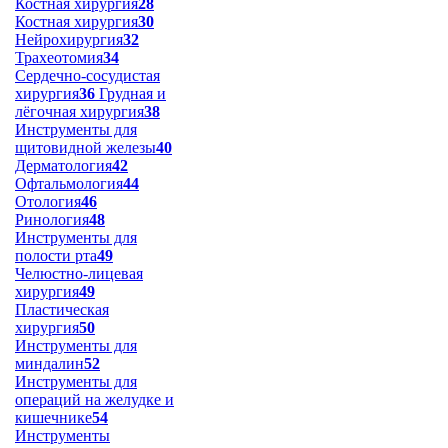
Костная хирургия
28
Костная хирургия
30
Нейрохирургия
32
Трахеотомия
34
Сердечно-сосудистая
хирургия
36
Грудная и
лёгочная хирургия
38
Инструменты для
щитовидной железы
40
Дерматология
42
Офтальмология
44
Отология
46
Ринология
48
Инструменты для
полости рта
49
Челюстно-лицевая
хирургия
49
Пластическая
хирургия
50
Инструменты для
миндалин
52
Инструменты для
операций на желудке и
кишечнике
54
Инструменты