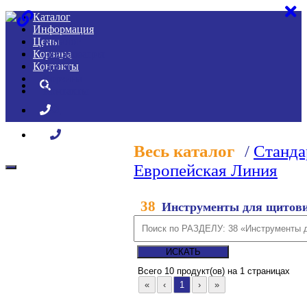
Каталог
Информация
Цены
Каталог
Корзина
Информация
Контакты
Цены
Корзина
Контакты
Весь каталог
/
Станда
Европейская Линия
38
Инструменты для щитови
Всего
10 продукт(ов) на 1 страницах