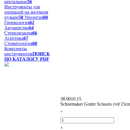
ректальные
56
Инструменты для
операций на желчном
пузыре
58
Урология
60
Гинекология
62
Акушерство
64
Стерилизация
66
Асептика
67
Стоматология
68
Комплекты
инструментов
ПОИСК
ПО КАТАЛОГУ PDF
38.0010.15
Schoemaker Goitre Scissors cvd 15c
–
+