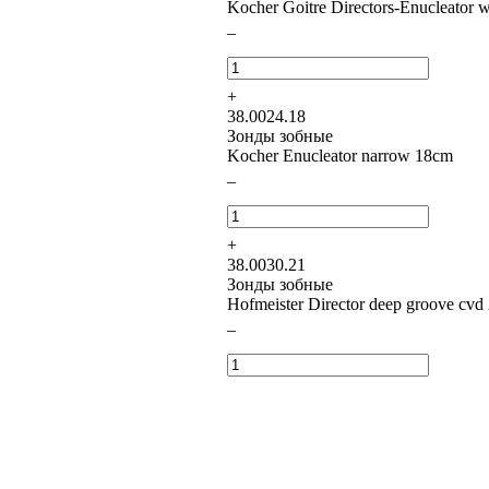
Kocher Goitre Directors-Enucleator 
–
+
38.0024.18
Зонды зобные
Kocher Enucleator narrow 18cm
–
+
38.0030.21
Зонды зобные
Hofmeister Director deep groove cv
–
+
38.0034.15
Lahey Goitre Seizing Fcps 3x3T, 15
–