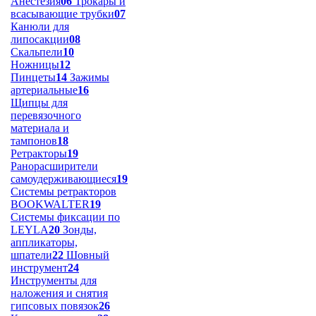
Анестезия
06
Трокары и
всасывающие трубки
07
Канюли для
липосакции
08
Скальпели
10
Ножницы
12
Пинцеты
14
Зажимы
артериальные
16
Щипцы для
перевязочного
материала и
тампонов
18
Ретракторы
19
Ранорасширители
самоудерживающиеся
19
Системы ретракторов
BOOKWALTER
19
Системы фиксации по
LEYLA
20
Зонды,
аппликаторы,
шпатели
22
Шовный
инструмент
24
Инструменты для
наложения и снятия
гипсовых повязок
26