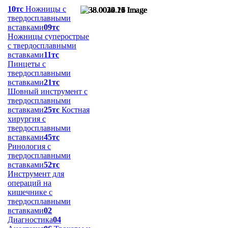
10тс
Ножницы с
твердосплавными
вставками
09тс
Ножницы суперострые
с твердосплавными
вставками
11тс
Пинцеты с
твердосплавными
вставками
21тс
Шовный инструмент с
твердосплавными
вставками
25тс
Костная
хирургия с
твердосплавными
вставками
45тс
Ринология с
твердосплавными
вставками
52тс
Инструмент для
операций на
кишечнике с
твердосплавными
вставками
02
Диагностика
04