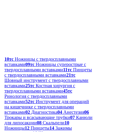
10тс
Ножницы с твердосплавными
вставками
09тс
Ножницы суперострые с
твердосплавными вставками
11тс
Пинцеты
с твердосплавными вставками
21тс
Шовный инструмент с твердосплавными
вставками
25тс
Костная хирургия с
твердосплавными вставками
45тс
Ринология с твердосплавными
вставками
52тс
Инструмент для операций
на кишечнике с твердосплавными
вставками
02
Диагностика
04
Анестезия
06
Трокары и всасывающие трубки
07
Канюли
для липосакции
08
Скальпели
10
Ножницы
12
Пинцеты
14
Зажимы