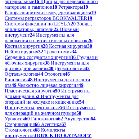
артериальные
16
Щипцы для перевязочного
материала и тампонов
18
Ретракторы
19
Ранорасширители самоудерживающиеся
19
Системы ретракторов BOOKWALTER
19
Системы фиксации по LEYLA
20
Зонды,
аппликаторы, шпатели
22
Шовный
инструмент
24
Инструменты для
наложения и снятия гипсовых повязок
26
Костная хирургия
28
Костная хирургия
30
Нейрохирургия
32
Трахеотомия
34
Сердечно-сосудистая хирургия
36
Грудная и
лёгочная хирургия
38
Инструменты для
щитовидной железы
40
Дерматология
42
Офтальмология
44
Отология
46
Ринология
48
Инструменты для полости
рта
49
Челюстно-лицевая хирургия
49
Пластическая хирургия
50
Инструменты
для миндалин
52
Инструменты для
операций на желудке и кишечнике
54
Инструменты ректальные
56
Инструменты
для операций на желчном пузыре
58
Урология
60
Гинекология
62
Акушерство
64
Стерилизация
66
Асептика
67
Стоматология
68
Комплекты
инструментов
ПОИСК ПО КАТАЛОГУ