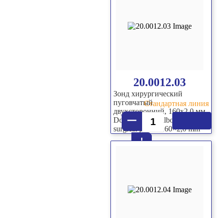
20.0012.03
Зонд хирургический
пуговчатый
Стандартная линия
двухсторонний, 160х2,0 мм
–
Double sided bulbous-end
surgical probe, 160×2,0 mm
+