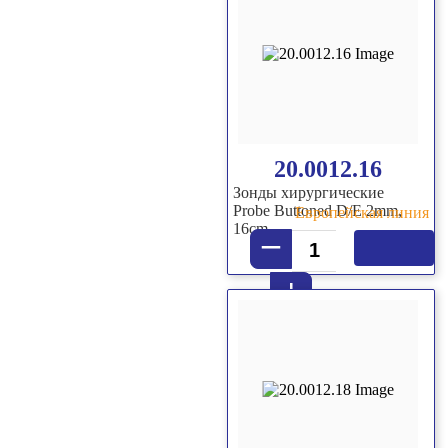
20.0012.16
Зонды хирургические
Probe Buttoned D/E 2mm,
Европейская линия
16cm
–
+