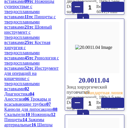
вставками
09тс
Ножницы
двухсторонний, 160х1,5мм
–
суперострые с
Double sided bulbous-end
твердосплавными
surgical probe, 160х1,5 mm
+
вставками
11тс
Пинцеты с
твердосплавными
вставками
21тс
Шовный
инструмент с
твердосплавными
вставками
25тс
Костная
хирургия с
твердосплавными
вставками
45тс
Ринология с
твердосплавными
вставками
52тс
Инструмент
для операций на
кишечнике с
20.0011.04
твердосплавными
Зонд хирургический
вставками
02
пуговчатый
Стандартная линия
Диагностика
04
двухсторонний, 180х1,5 мм
–
Анестезия
06
Трокары и
Double sided bulbous-end
всасывающие трубки
07
surgical probe, 180×1,5 mm
Канюли для липосакции
08
+
Скальпели
10
Ножницы
12
Пинцеты
14
Зажимы
артериальные
16
Щипцы