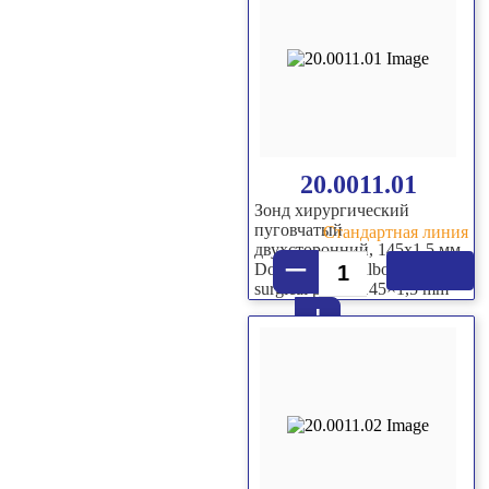
20.0011.01
Зонд хирургический
пуговчатый
Стандартная линия
двухсторонний, 145х1,5 мм
–
Double sided bulbous-end
surgical probe, 145×1,5 mm
+