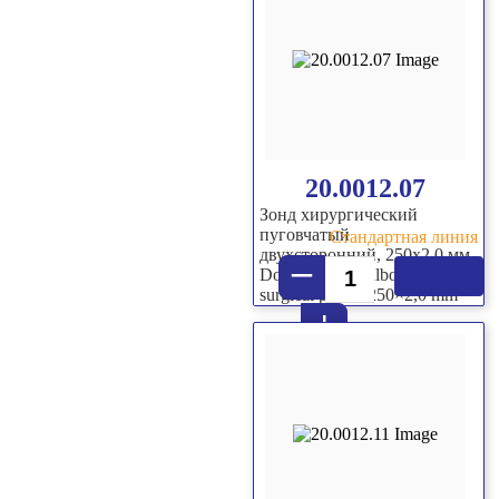
20.0012.07
Зонд хирургический
пуговчатый
Стандартная линия
двухсторонний, 250х2,0 мм
–
Double sided bulbous-end
surgical probe, 250×2,0 mm
+