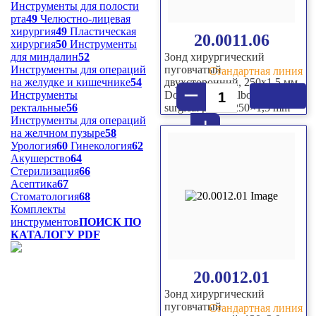
Инструменты для полости
рта
49
Челюстно-лицевая
хирургия
49
Пластическая
20.0011.06
хирургия
50
Инструменты
для миндалин
52
Зонд хирургический
Инструменты для операций
пуговчатый
Стандартная линия
на желудке и кишечнике
54
двухсторонний, 250х1,5 мм
–
Инструменты
Double sided bulbous-end
ректальные
56
surgical probe, 250×1,5 mm
+
Инструменты для операций
на желчном пузыре
58
Урология
60
Гинекология
62
Акушерство
64
Стерилизация
66
Асептика
67
Стоматология
68
Комплекты
инструментов
ПОИСК ПО
КАТАЛОГУ PDF
20.0012.01
Зонд хирургический
пуговчатый
Стандартная линия