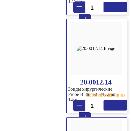
12.5cm
–
+
20.0012.14
Зонды хирургические
Probe Buttoned D/E 2mm,
Европейская линия
14cm
–
+