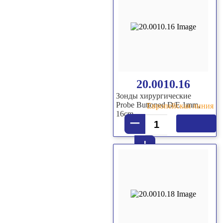
20.0010.16
Зонды хирургические
Probe Buttoned D/E 1mm,
Европейская линия
16cm
–
+