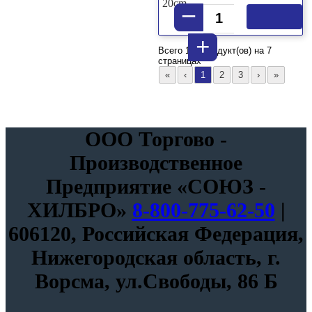
20cm
–
+
Всего
189 продукт(ов) на 7
страницах
ООО Торгово -
Производственное
Предприятие «СОЮЗ -
ХИЛБРО»
8-800-775-62-50
|
606120, Российская Федерация,
Нижегородская область, г.
Ворсма, ул.Свободы, 86 Б