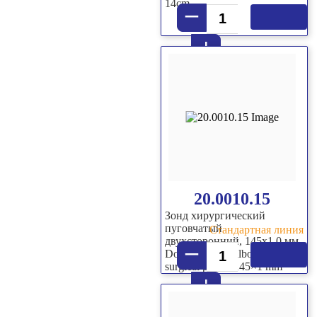
14cm
–
+
20.0010.15
Зонд хирургический
пуговчатый
Стандартная линия
двухсторонний, 145х1,0 мм
–
Double sided bulbous-end
surgical probe, 145×1 mm
+