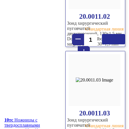
20.0011.02
Зонд хирургический
пуговчатый
Стандартная линия
двухсторонний, 130х1,5 мм
–
Double sided bulbous-end
surgical probe, 130×1,5 mm
+
20.0011.03
10тс
Ножницы с
Зонд хирургический
твердосплавными
пуговчатый
Стандартная линия