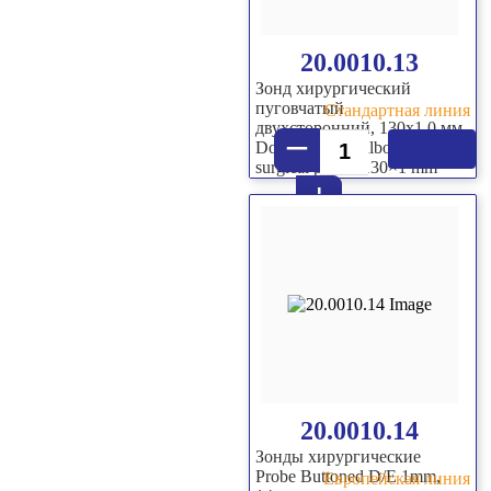
20.0010.13
Зонд хирургический
пуговчатый
Стандартная линия
двухсторонний, 130х1,0 мм
–
Double sided bulbous-end
surgical probe, 130×1 mm
+
20.0010.14
Зонды хирургические
Probe Buttoned D/E 1mm,
Европейская линия