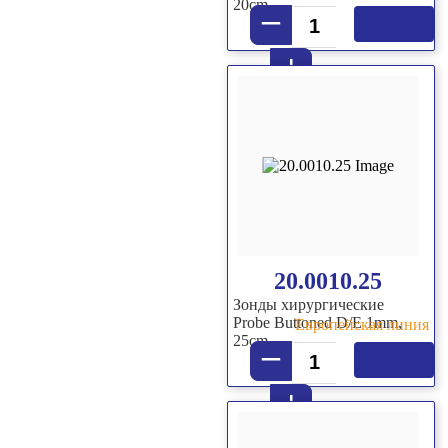
20cm
–
+
20.0010.25
Зонды хирургические
Probe Buttoned D/E 1mm,
Европейская линия
25cm
–
+