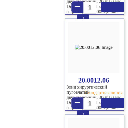
двухсторонний, 200х2,0 мм
–
Double sided bulbous-end
surgical probe, 200×2,0 mm
+
20.0012.06
Зонд хирургический
пуговчатый
Стандартная линия
двухсторонний, 300х2,0 мм
–
Double sided bulbous-end
surgical probe, 300×2,0 mm
+