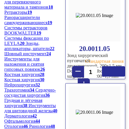
для перевязочного
материала и тампонов
18
Ретракторы
19
Ранорасширители
самоудерживающиеся
19
Системы ретракторов
BOOKWALTER
19
Системы фиксации по
LEYLA
20
Зонды,
20.0011.05
аппликаторы, шпатели
22
Шовный инструмент
24
Зонд хирургический
Инструменты для
пуговчатый
Стандартная линия
наложения и снятия
двухсторонний, 200х1,5 мм
–
гипсовых повязок
26
Double sided bulbous-end
Костная хирургия
28
surgical probe, 200×1,5 mm
Костная хирургия
30
+
Нейрохирургия
32
Трахеотомия
34
Сердечно-
сосудистая хирургия
36
Грудная и лёгочная
хирургия
38
Инструменты
для щитовидной железы
40
Дерматология
42
Офтальмология
44
Отология
46
Ринология
48