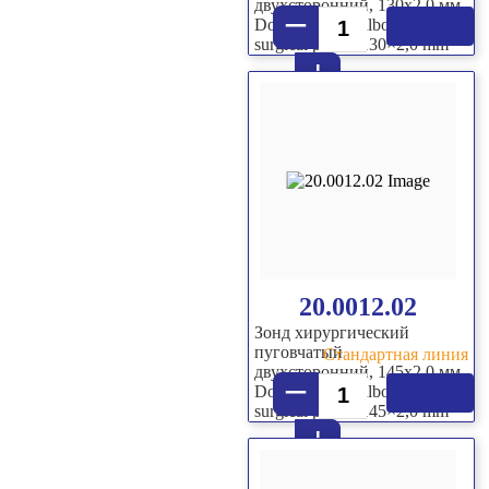
двухсторонний, 130х2,0 мм
–
Double sided bulbous-end
surgical probe, 130×2,0 mm
+
20.0012.02
Зонд хирургический
пуговчатый
Стандартная линия
двухсторонний, 145х2,0 мм
–
Double sided bulbous-end
surgical probe, 145×2,0 mm
+