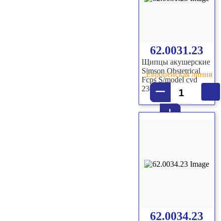
62.0031.23
Щипцы акушерские
Simson Obstetrical
Европейская линия
Fcps S/model cvd
–
23cm
+
62.0034.23