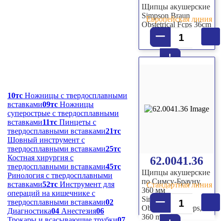
Щипцы акушерские
Simpson Braun
Европейская линия
Obstetrical Fcps 36cm
–
+
10тс
Ножницы с твердосплавными
вставками
09тс
Ножницы
суперострые с твердосплавными
вставками
11тс
Пинцеты с
твердосплавными вставками
21тс
Шовный инструмент с
твердосплавными вставками
25тс
Костная хирургия с
62.0041.36
твердосплавными вставками
45тс
Щипцы акушерские
Ринология с твердосплавными
по Симсу-Брауну,
вставками
52тс
Инструмент для
Стандартная линия
360 мм
операций на кишечнике с
–
Simpson Braun
твердосплавными вставками
02
Obstetrical forceps,
Диагностика
04
Анестезия
06
360 mm
Трокары и всасывающие трубки
07