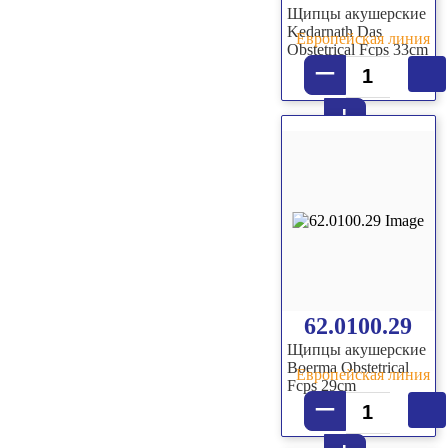
Щипцы акушерские
Kedarnath Das
Европейская линия
Obstetrical Fcps 33cm
–
+
62.0100.29
Щипцы акушерские
Boerma Obstetrical
Европейская линия
Fcps 29cm
–