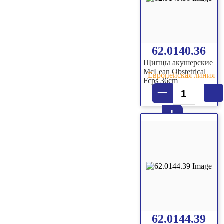
62.0140.36
Щипцы акушерские
McLean Obstetrical
Европейская линия
Fcps 36cm
–
+
62.0144.39