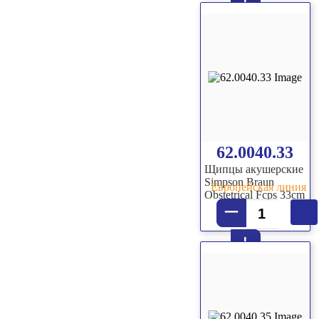
+
62.0040.33
Щипцы акушерские
Simpson Braun
Европейская линия
Obstetrical Fcps 33cm
–
+