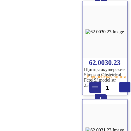
+
62.0030.23
Щипцы акушерские
Simpson Obstetrical
Европейская линия
Fcps S/ model str
–
23cm
+