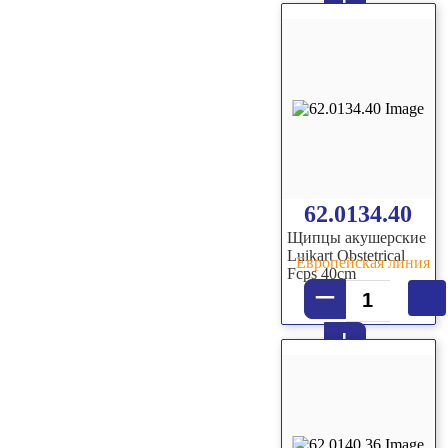
+
62.0134.40
Щипцы акушерские
Luikart Obstetrical
Европейская линия
Fcps 40cm
–
+