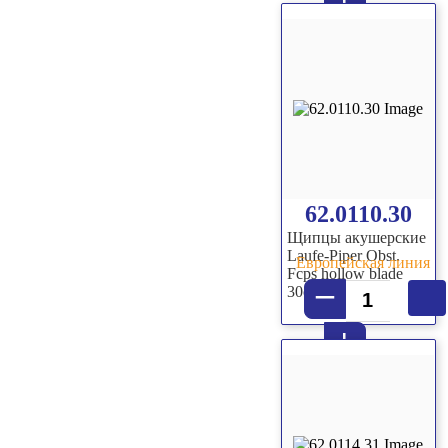
+
62.0110.30
Щипцы акушерские
Laufe-Piper Obst.
Европейская линия
Fcps hollow blade
–
30cm
+