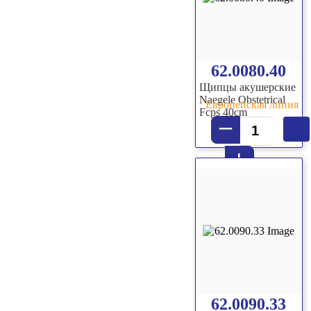
62.0080.40
Щипцы акушерские
Naegele Obstetrical
Европейская линия
Fcps 40cm
–
+
62.0090.33