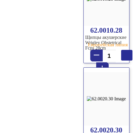
62.0010.28
Щипцы акушерские
Wrigley Obstetrical
Европейская линия
Fcps 28cm
–
+
62.0020.30