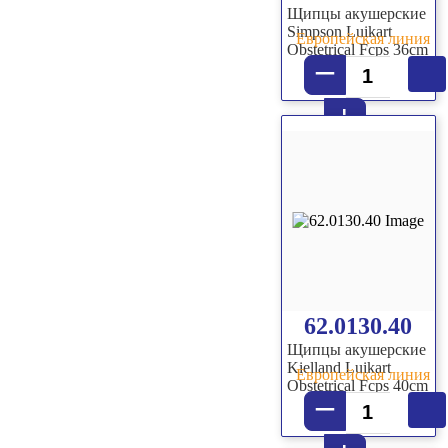
Щипцы акушерские
Simpson Luikart
Европейская линия
Obstetrical Fcps 36cm
–
+
62.0130.40
Щипцы акушерские
Kielland Luikart
Европейская линия
Obstetrical Fcps 40cm
–