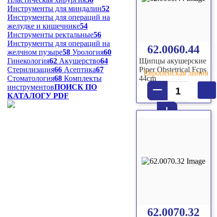
Инструменты для миндалин
52
Инструменты для операций на
желудке и кишечнике
54
Инструменты ректальные
56
Инструменты для операций на
62.0060.44
желчном пузыре
58
Урология
60
Гинекология
62
Акушерство
64
Щипцы акушерские
Стерилизация
66
Асептика
67
Piper Obstetrical Fcps
Европейская линия
Стоматология
68
Комплекты
44cm
–
инструментов
ПОИСК ПО
КАТАЛОГУ PDF
+
62.0070.32