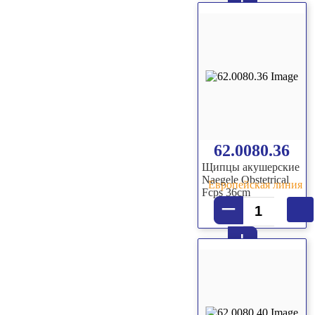
+
62.0080.36
Щипцы акушерские
Naegele Obstetrical
Европейская линия
Fcps 36cm
–
+