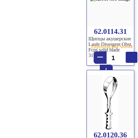
62.0114.31
Щипцы акушерские
Laufe Divergent Obst.
Европейская линия
Fcps solid blade
–
31.5cm
+
62.0120.36