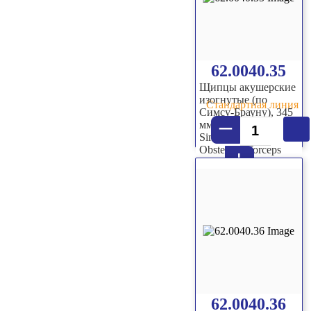
62.0040.35
Щипцы акушерские
изогнутые (по
Стандартная линия
Симсу-Брауну), 345
–
мм
Simpson Braun
Obstetrical forceps
+
curved, 348 mm
62.0040.36