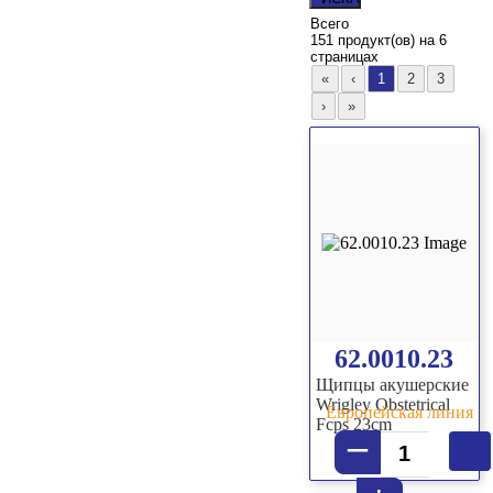
Всего
151 продукт(ов) на 6
страницах
62.0010.23
Щипцы акушерские
Wrigley Obstetrical
Европейская линия
Fcps 23cm
–