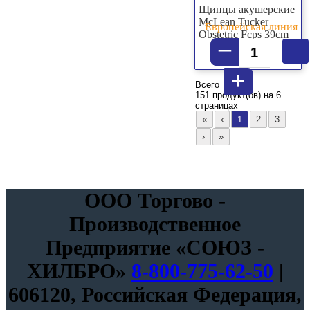
Щипцы акушерские
McLean Tucker
Европейская линия
Obstetric Fcps 39cm
–
+
Всего
151 продукт(ов) на 6
страницах
ООО Торгово -
Производственное
Предприятие «СОЮЗ -
ХИЛБРО»
8-800-775-62-50
|
606120, Российская Федерация,