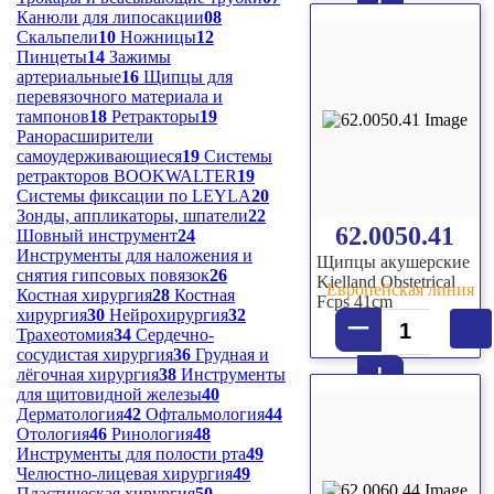
+
Канюли для липосакции
08
Скальпели
10
Ножницы
12
Пинцеты
14
Зажимы
артериальные
16
Щипцы для
перевязочного материала и
тампонов
18
Ретракторы
19
Ранорасширители
самоудерживающиеся
19
Системы
ретракторов BOOKWALTER
19
Системы фиксации по LEYLA
20
Зонды, аппликаторы, шпатели
22
62.0050.41
Шовный инструмент
24
Инструменты для наложения и
Щипцы акушерские
снятия гипсовых повязок
26
Kielland Obstetrical
Европейская линия
Костная хирургия
28
Костная
Fcps 41cm
–
хирургия
30
Нейрохирургия
32
Трахеотомия
34
Сердечно-
сосудистая хирургия
36
Грудная и
+
лёгочная хирургия
38
Инструменты
для щитовидной железы
40
Дерматология
42
Офтальмология
44
Отология
46
Ринология
48
Инструменты для полости рта
49
Челюстно-лицевая хирургия
49
Пластическая хирургия
50