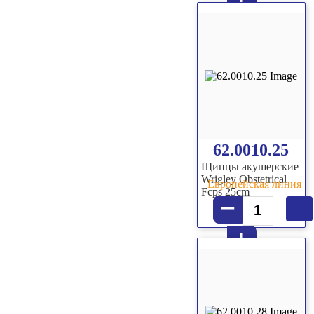
+
62.0010.25
Щипцы акушерские
Wrigley Obstetrical
Европейская линия
Fcps 25cm
–
+